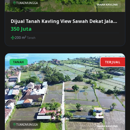
TUKADMUNGGA
TANAH KAVLING
Dijual Tanah Kavling View Sawah Dekat Jalan
Utama Tukadmungga
350 Juta
200
m²
Tanah
TERJUAL
TANAH
TUKADMUNGGA
TANAH KAVLING