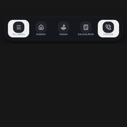
ALL MENU
RUMAH
TANAH
KALKULATOR
KONTAK
KAVLING SINGARAJA
PROPERTY
Partner terpercaya Anda untuk menemukan properti impian di
Buleleng, Bali. Kami menyediakan berbagai pilihan Rumah,
Tanah, dan Villa dengan desain modern dan lokasi strategis.
TIPE PROPERTI