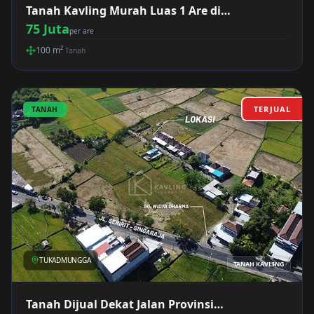
Tanah Kavling Murah Luas 1 Are di
Perumahan Tukadmungga Lestari Buleleng
75 Juta
per are
100
m²
Tanah
TERJUAL
TANAH
TUKADMUNGGA
TANAH KAVLING
Tanah Dijual Dekat Jalan Provinsi