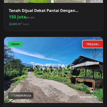
Tanah Dijual Dekat Pantai Dengan
Pemandangan Sawah Sebelah Hotel Bali
150 Juta
per are
Taman Buleleng
400
m²
Tanah
TERJUAL
TANAH
TUKADMUNGGA
TANAH KAVLING