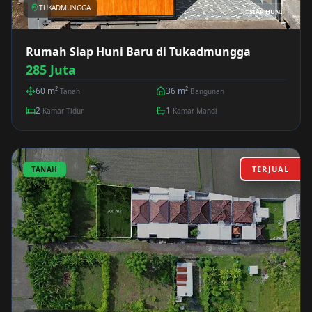
TUKADMUNGGA
SIAP HUNI
Rumah Siap Huni Baru di Tukadmungga
285 Juta
60
m²
36
m²
Tanah
Bangunan
2
1
Kamar Tidur
Kamar Mandi
TERJUAL
TANAH