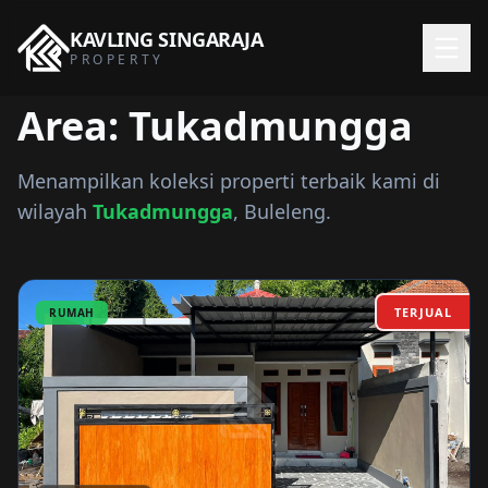
KAVLING
SINGARAJA
PROPERTY
Area: Tukadmungga
Menampilkan koleksi properti terbaik kami di
wilayah
Tukadmungga
, Buleleng.
TERJUAL
RUMAH