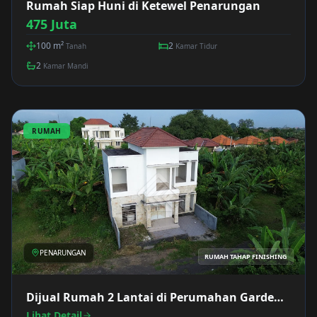
Rumah Siap Huni di Ketewel Penarungan
475 Juta
100
m²
2
Tanah
Kamar Tidur
2
Kamar Mandi
RUMAH
PENARUNGAN
RUMAH TAHAP FINISHING
Dijual Rumah 2 Lantai di Perumahan Garden
Villa Penarungan
Lihat Detail