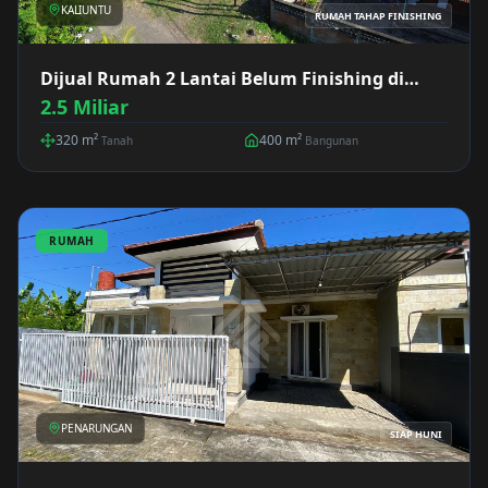
KALIUNTU
RUMAH TAHAP FINISHING
Dijual Rumah 2 Lantai Belum Finishing di
Kaliuntu
2.5 Miliar
320
m²
400
m²
Tanah
Bangunan
RUMAH
PENARUNGAN
SIAP HUNI