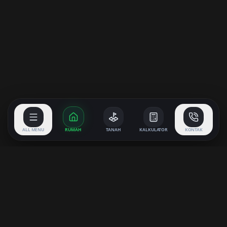
ALL MENU
RUMAH
TANAH
KALKULATOR
KONTAK
KAVLING SINGARAJA
PROPERTY
Partner terpercaya Anda untuk menemukan properti impian di
Buleleng, Bali. Kami menyediakan berbagai pilihan Rumah,