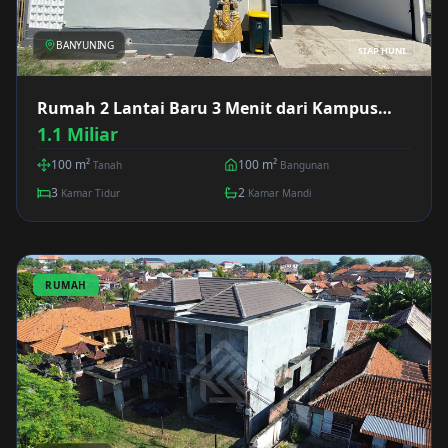
BANYUNING
SIAP HUNI
Rumah 2 Lantai Baru 3 Menit dari Kampus
Mpu Kuturan Banyuning
1.1 Miliar
100
m²
100
m²
Tanah
Bangunan
3
2
Kamar Tidur
Kamar Mandi
RUMAH