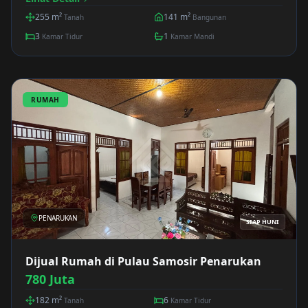
255
m²
141
m²
Tanah
Bangunan
3
1
Kamar Tidur
Kamar Mandi
RUMAH
PENARUKAN
SIAP HUNI
Dijual Rumah di Pulau Samosir Penarukan
780 Juta
182
m²
6
Tanah
Kamar Tidur