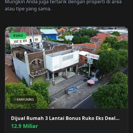
Mungkin Anda juga tertarik dengan properti di area
atau tipe yang sama.
RUKO
BANYUNING
Dijual Rumah 3 Lantai Bonus Ruko Eks Dealer
Motor Surapati
12.9 Miliar