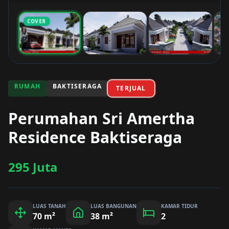
COVER
RUMAH
BAKTISERAGA
TERJUAL
Perumahan Sri Amertha
Residence Baktiseraga
295 Juta
LUAS TANAH
LUAS BANGUNAN
KAMAR TIDUR
70
m²
38
m²
2