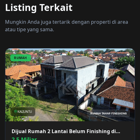
Listing Terkait
Mungkin Anda juga tertarik dengan properti di area
atau tipe yang sama.
RUMAH
KALIUNTU
RUMAH TAHAP FINISHING
Dijual Rumah 2 Lantai Belum Finishing di
Kaliuntu
2.5 Miliar