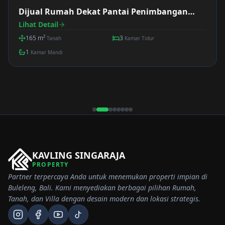
Dijual Rumah Dekat Pantai Penimbangan
Singaraja
Lihat Detail
165
m²
3
Tanah
Kamar Tidur
1
Kamar Mandi
KAVLING SINGARAJA
PROPERTY
Partner terpercaya Anda untuk menemukan properti impian di
Buleleng, Bali. Kami menyediakan berbagai pilihan Rumah,
Tanah, dan Villa dengan desain modern dan lokasi strategis.